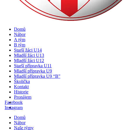
Domů
Nábor
A tým
B tým
Starší žáci U14
Mladší žáci U13
Mladší žáci U12
Starší přípravka U11
Mladší přípravka U9
Mladší přípravka U9 “B”
Školička
Kontakt
Historie
Pronájem
Facebook
Instagram
Domů
Nábor
Naše týmy