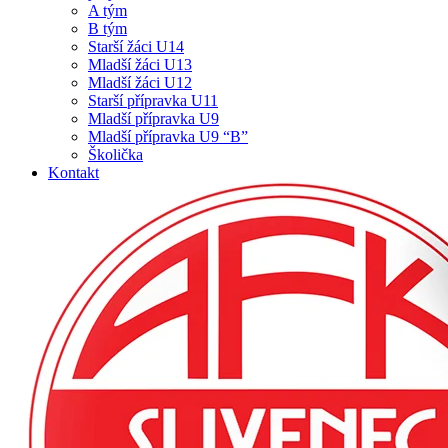
A tým
B tým
Starší žáci U14
Mladší žáci U13
Mladší žáci U12
Starší přípravka U11
Mladší přípravka U9
Mladší přípravka U9 “B”
Školička
Kontakt