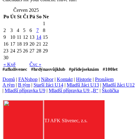
Červen 2025
Po
Út
St
Čt
Pá
So
Ne
1
2
3
4
5
6
7
8
9
10
11
12
13
14
15
16
17
18
19
20
21
22
23
24
25
26
27
28
29
30
« Kvě
Čvc »
#afkslivenec #hrdýnasvůjklub #přidejseknám #100let
Domů
|
FANshop
|
Nábor
|
Kontakt
|
Historie
|
Pronájem
A tým
|
B tým
|
Starší žáci U14
|
Mladší žáci U13
|
Mladší žáci U12
|
Mladší přípravka U9
|
Mladší přípravka U9 „B“
|
Školička
TJ AFK Slivenec, z.s.