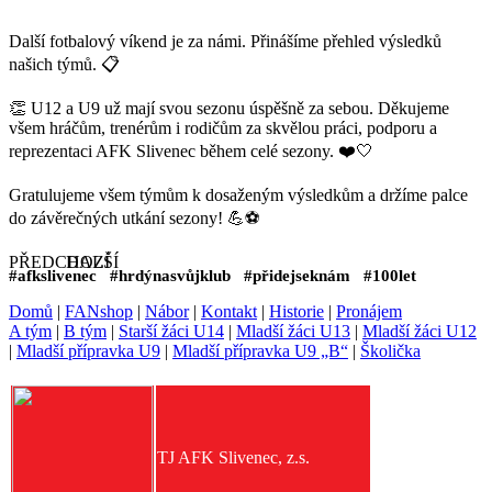
Další fotbalový víkend je za námi. Přinášíme přehled výsledků
našich týmů. 📋
👏 U12 a U9 už mají svou sezonu úspěšně za sebou. Děkujeme
všem hráčům, trenérům i rodičům za skvělou práci, podporu a
reprezentaci AFK Slivenec během celé sezony. ❤️🤍
Gratulujeme všem týmům k dosaženým výsledkům a držíme palce
do závěrečných utkání sezony! 💪⚽️
#afkslivenec #hrdýnasvůjklub #přidejseknám #100let
Domů
|
FANshop
|
Nábor
|
Kontakt
|
Historie
|
Pronájem
A tým
|
B tým
|
Starší žáci U14
|
Mladší žáci U13
|
Mladší žáci U12
|
Mladší přípravka U9
|
Mladší přípravka U9 „B“
|
Školička
TJ AFK Slivenec, z.s.