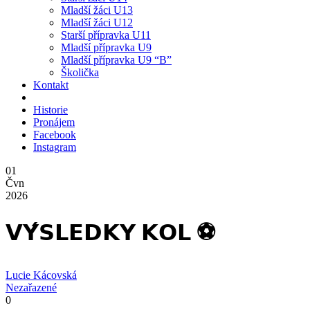
Mladší žáci U13
Mladší žáci U12
Starší přípravka U11
Mladší přípravka U9
Mladší přípravka U9 “B”
Školička
Kontakt
Historie
Pronájem
Facebook
Instagram
01
Čvn
2026
𝗩𝗬́𝗦𝗟𝗘𝗗𝗞𝗬 𝗞𝗢𝗟 ⚽️
Lucie Kácovská
Nezařazené
0