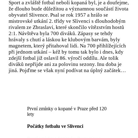
Sport a zvláště fotbal neboli kopaná byl, je a doufejme,
že dlouho bude důležitou a významnou součástí života
obyvatel Slivence. Psal se rok 1957 a hrálo se
mistrovské utkání 2. třídy ve Slivenci s dlouhodobým
rivalem ze Zbraslavi, které skončilo vítězstvím hostů
2:1. Návštěva byla 700 diváků. Zápasy se tehdy
hrávaly s chutí a láskou ke klubovým barvám, byly
magnetem, který přitahoval lidi. Na 700 přihlížejících
při jednom utkání – kéž by tomu tak bylo i dnes, kdy
zdejší fotbal již oslavil 86. výročí oddílu. Ale tolik
diváků nepřijde ani za polovinu sezony. Inu doba je
jiná. Pojďme se však nyní podívat na úplný začátek…
První zmínky o kopané v Praze před 120
lety
Počátky fotbalu ve Slivenci