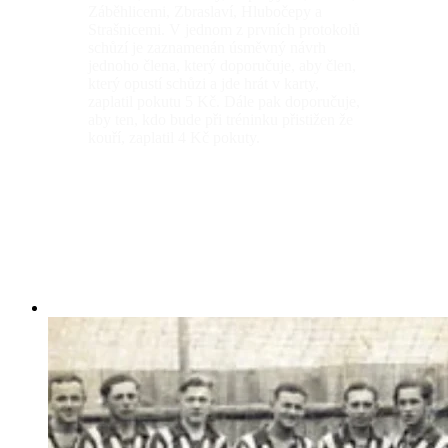
Záběhlicemi, Zbraslaví, Hlubočepy a
Strašnicemi. V jednom z prvních protokolů
schůzí je zaznamenán úsměvný návrh
jednoho člena, který doporučuje, aby člen,
který opustí schůzi a jde hrát v karty,
zaplatil pokutu 5 Kč. Dále pak doporučuje,
aby ten, kdo bude při tréninku přistižen že
kouří, zaplatil 4 Kč pokuty.