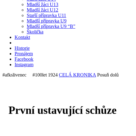
Mladší žáci U13
Mladší žáci U12
Starší přípravka U11
Mladší přípravka U9
Mladší přípravka U9 “B”
Školička
Kontakt
Historie
Pronájem
Facebook
Instagram
#afkslivenec #100let
1924
CELÁ KRONIKA
Posuň dolů
První ustavující schůze