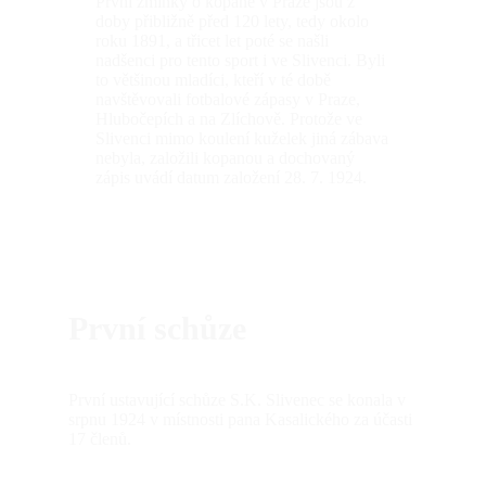
První zmínky o kopané v Praze jsou z
doby přibližně před 120 lety, tedy okolo
roku 1891, a třicet let poté se našli
nadšenci pro tento sport i ve Slivenci. Byli
to většinou mladíci, kteří v té době
navštěvovali fotbalové zápasy v Praze,
Hlubočepích a na Zlíchově. Protože ve
Slivenci mimo koulení kuželek jiná zábava
nebyla, založili kopanou a dochovaný
zápis uvádí datum založení 28. 7. 1924.
První schůze
První ustavující schůze S.K. Slivenec se konala v
srpnu 1924 v místnosti pana Kasalického za účasti
17 členů.