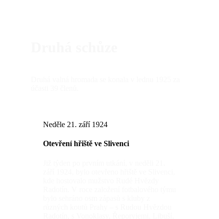
Druhá schůze
Druhá valná hromada se konala v lednu 1925 za
účasti 39 členů.
Neděle 21. září 1924
Otevření hřiště ve Slivenci
Již týden po prvním utkání, v neděli 21.
září 1924, bylo otevřeno hřiště ve Slivenci,
kde hostovalo mužstvo Rudé Hvězdy
Radotín. V roce založení fotbalového týmu
bylo sehráno osm zápasů s kluby z
různých koutů Prahy – s Rudou Hvězdou
Radotín, s Vonoklasy, Řeporyjemi, Libuší,