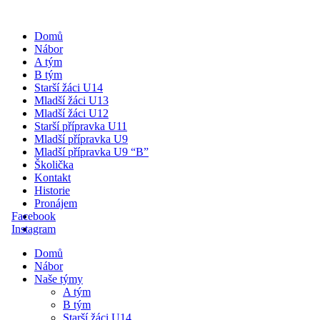
Domů
Nábor
A tým
B tým
Starší žáci U14
Mladší žáci U13
Mladší žáci U12
Starší přípravka U11
Mladší přípravka U9
Mladší přípravka U9 “B”
Školička
Kontakt
Historie
Pronájem
Facebook
Instagram
Domů
Nábor
Naše týmy
A tým
B tým
Starší žáci U14