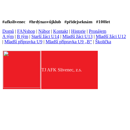
#afkslivenec #hrdýnasvůjklub #přidejseknám #100let
Domů
|
FANshop
|
Nábor
|
Kontakt
|
Historie
|
Pronájem
A tým
|
B tým
|
Starší žáci U14
|
Mladší žáci U13
|
Mladší žáci U12
|
Mladší přípravka U9
|
Mladší přípravka U9 „B“
|
Školička
TJ AFK Slivenec, z.s.