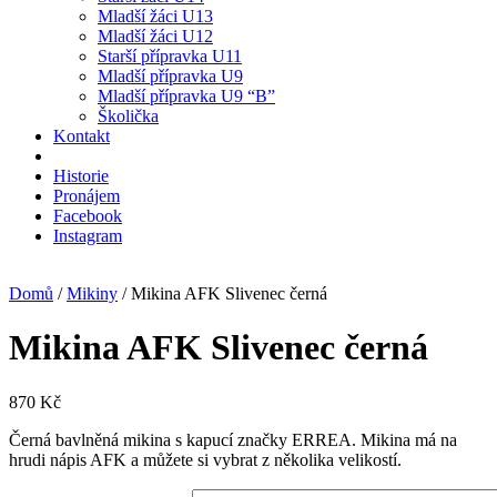
Mladší žáci U13
Mladší žáci U12
Starší přípravka U11
Mladší přípravka U9
Mladší přípravka U9 “B”
Školička
Kontakt
Historie
Pronájem
Facebook
Instagram
Domů
/
Mikiny
/ Mikina AFK Slivenec černá
Mikina AFK Slivenec černá
870
Kč
Černá bavlněná mikina s kapucí značky ERREA. Mikina má na
hrudi nápis AFK a můžete si vybrat z několika velikostí.