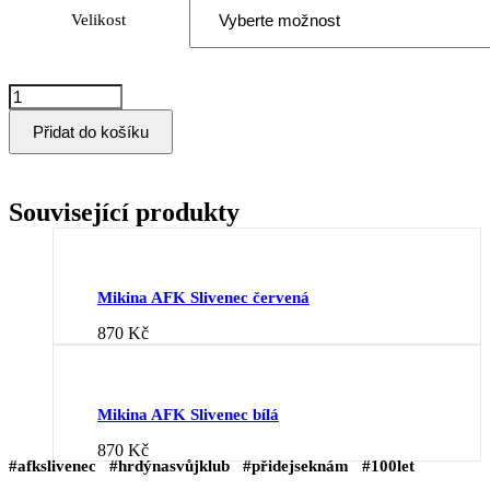
Velikost
Mikina
AFK
Slivenec
Přidat do košíku
černá
množství
Related products
Mikina AFK Slivenec červená
870
Kč
Mikina AFK Slivenec bílá
870
Kč
#afkslivenec #hrdýnasvůjklub #přidejseknám #100let