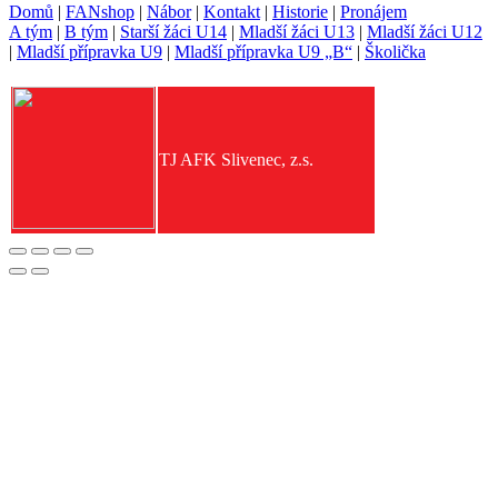
Domů
|
FANshop
|
Nábor
|
Kontakt
|
Historie
|
Pronájem
A tým
|
B tým
|
Starší žáci U14
|
Mladší žáci U13
|
Mladší žáci U12
|
Mladší přípravka U9
|
Mladší přípravka U9 „B“
|
Školička
TJ AFK Slivenec, z.s.