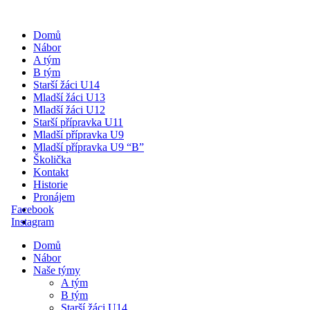
Domů
Nábor
A tým
B tým
Starší žáci U14
Mladší žáci U13
Mladší žáci U12
Starší přípravka U11
Mladší přípravka U9
Mladší přípravka U9 “B”
Školička
Kontakt
Historie
Pronájem
Facebook
Instagram
Domů
Nábor
Naše týmy
A tým
B tým
Starší žáci U14