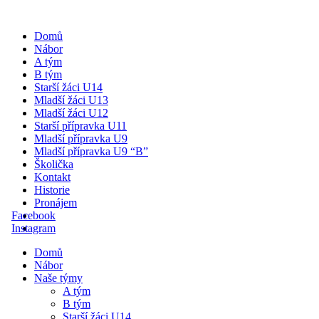
Domů
Nábor
A tým
B tým
Starší žáci U14
Mladší žáci U13
Mladší žáci U12
Starší přípravka U11
Mladší přípravka U9
Mladší přípravka U9 “B”
Školička
Kontakt
Historie
Pronájem
Facebook
Instagram
Domů
Nábor
Naše týmy
A tým
B tým
Starší žáci U14