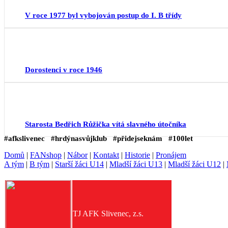
V roce 1977 byl vybojován postup do I. B třídy
Dorostenci v roce 1946
Starosta Bedřich Růžička vítá slavného útočníka
#afkslivenec #hrdýnasvůjklub #přidejseknám #100let
Domů
|
FANshop
|
Nábor
|
Kontakt
|
Historie
|
Pronájem
A tým
|
B tým
|
Starší žáci U14
|
Mladší žáci U13
|
Mladší žáci U12
|
TJ AFK Slivenec, z.s.