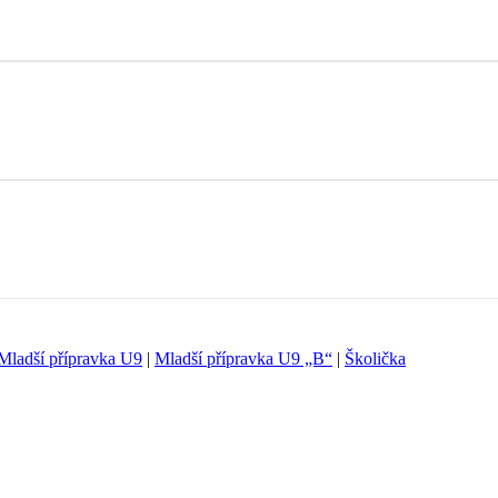
Mladší přípravka U9
|
Mladší přípravka U9 „B“
|
Školička