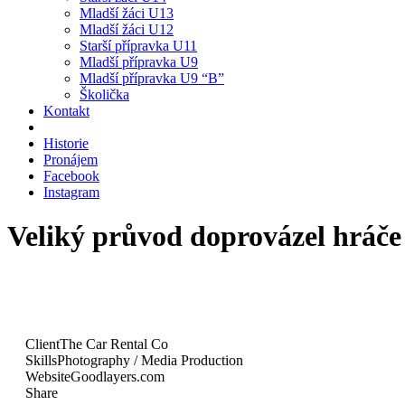
Mladší žáci U13
Mladší žáci U12
Starší přípravka U11
Mladší přípravka U9
Mladší přípravka U9 “B”
Školička
Kontakt
Historie
Pronájem
Facebook
Instagram
Veliký průvod doprovázel hráče 
Client
The Car Rental Co
Skills
Photography / Media Production
Website
Goodlayers.com
Share