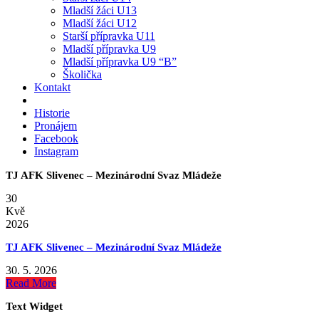
Mladší žáci U13
Mladší žáci U12
Starší přípravka U11
Mladší přípravka U9
Mladší přípravka U9 “B”
Školička
Kontakt
Historie
Pronájem
Facebook
Instagram
TJ AFK Slivenec – Mezinárodní Svaz Mládeže
30
Kvě
2026
TJ AFK Slivenec – Mezinárodní Svaz Mládeže
30. 5. 2026
Read More
Text Widget