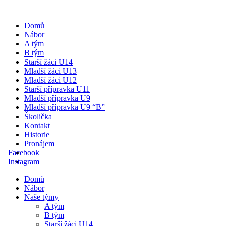
Domů
Nábor
A tým
B tým
Starší žáci U14
Mladší žáci U13
Mladší žáci U12
Starší přípravka U11
Mladší přípravka U9
Mladší přípravka U9 “B”
Školička
Kontakt
Historie
Pronájem
Facebook
Instagram
Domů
Nábor
Naše týmy
A tým
B tým
Starší žáci U14