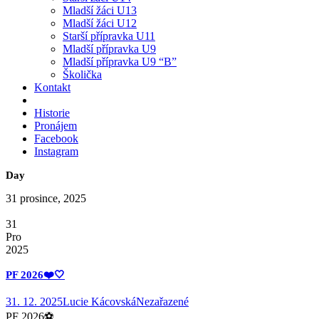
Mladší žáci U13
Mladší žáci U12
Starší přípravka U11
Mladší přípravka U9
Mladší přípravka U9 “B”
Školička
Kontakt
Historie
Pronájem
Facebook
Instagram
Day
31 prosince, 2025
31
Pro
2025
PF 2026❤️🤍
31. 12. 2025
Lucie Kácovská
Nezařazené
PF 2026⚽️