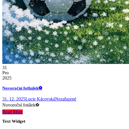
31
Pro
2025
Novoroční fotbálek⚽️
31. 12. 2025
Lucie Kácovská
Nezařazené
Novoroční fotálek⚽️
Read More
Text Widget