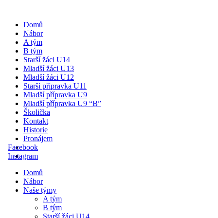
Domů
Nábor
A tým
B tým
Starší žáci U14
Mladší žáci U13
Mladší žáci U12
Starší přípravka U11
Mladší přípravka U9
Mladší přípravka U9 “B”
Školička
Kontakt
Historie
Pronájem
Facebook
Instagram
Domů
Nábor
Naše týmy
A tým
B tým
Starší žáci U14